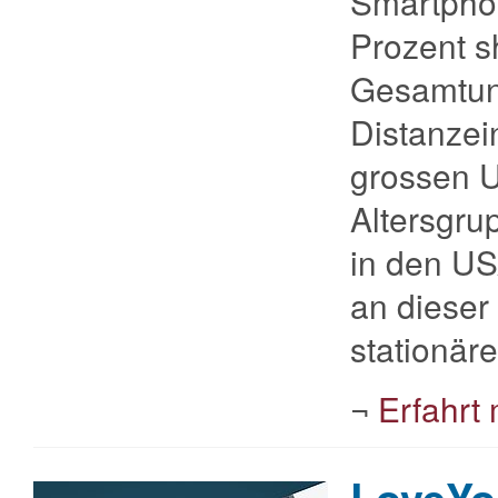
Smartphon
Prozent s
Gesamtun
Distanzein
grossen U
Altersgru
in den US
an dieser
stationär
¬
Erfahrt