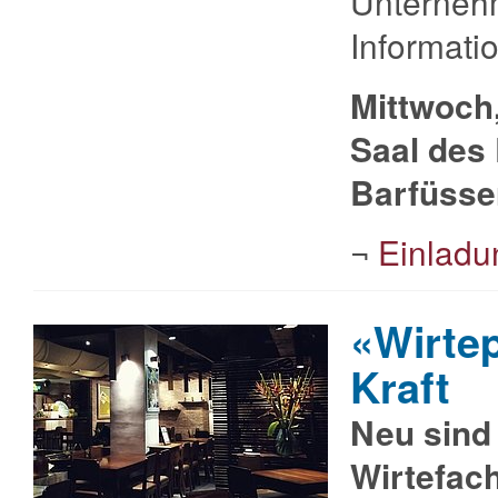
Unternehm
Informati
Mittwoch,
Saal des 
Barfüsse
¬
Einladu
«Wirtepa
Kraft
Neu sind 
Wirtefac