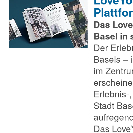
LoveYo
Plattfo
Das Love
Basel in 
Der Erleb
Basels – 
im Zentru
erschein
Erlebnis-
Stadt Base
aufregend
Das LoveY