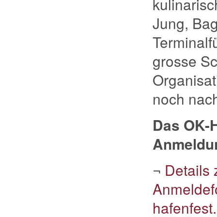
kulinaris
Jung, Bag
Terminalf
grosse Sc
Organisat
noch nach
Das OK-Ha
Anmeldun
¬
Details
Anmeldefo
hafenfest