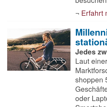
¬
Erfahrt
Millenn
station
Jedes zw
Laut eine
Marktfor
shoppen 5
Geschäft
oder Lapt