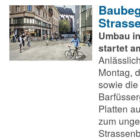
Baubeg
Strass
Umbau in 
startet a
Anlässlic
Montag, d
sowie die
Barfüsse
Platten a
zum ungeh
Strassenb