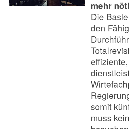
mehr nöt
Die Basle
den Fähig
Durchführ
Totalrevi
effizient
dienstlei
Wirtefachp
Regierung
somit kün
muss kein
besuchen