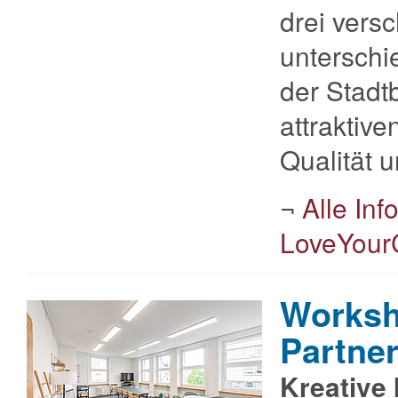
drei vers
unterschi
der Stadt
attraktiv
Qualität 
¬
Alle In
LoveYourC
Worksh
Partne
Kreative 