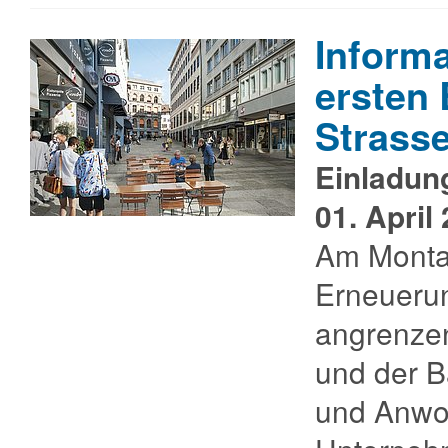
Informa
ersten 
Strass
Einladun
01. April
Am Montag
Erneuerun
angrenze
und der B
und Anwo